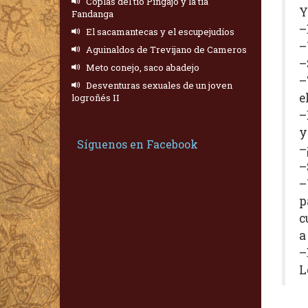
Coplas del tío Pingajo y la tía
Y
Fandanga
–
El sacamantecas y el escupejudíos
–
Aguinaldos de Trevijano de Cameros
–
Meto conejo, saco abadejo
–
Desventuras sexuales de un joven
e
logroñés II
–
y
Síguenos en Facebook
–
–
–
p
c
a
–
L