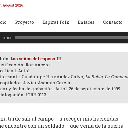
7, August 2026
cio
Proyecto
Espiral Folk
Enlaces
Contacto
oductor
00:00
o
tulo:
Las señas del esposo III
asificación: Romancero
calidad: Autol
formante: Guadalupe Hernández Calvo,
La Rubia, La Campan
copilador: Javier Asensio García
gar y fecha de grabación: Autol, 26 de septiembre de 1999
talogación: IGRH 0113
na tarde salí al campo a recoger mis haciendas
e encontré con un soldado que venía de la guerra.