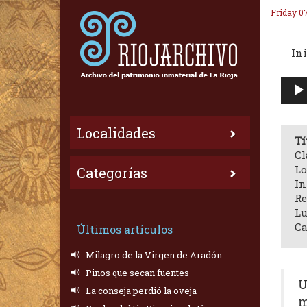
Friday 0
Ini
Repr
de
audi
Localidades
Tí
Cl
Lo
Categorías
In
Re
Lu
Ca
Últimos artículos
Milagro de la Virgen de Aradón
Pinos que secan fuentes
U
La conseja perdió la oveja
m