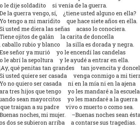
o le dije soldadito si venía de la guerra.
De la guerra vengo, sí, ¿tiene usted alguno en ella?
Yo tengo a mi maridito que hace siete años en ella.
Si usted me diera las señas acaso lo conociera.
Tiene ojitos de galán la carita de doncella
l caballo rubio y blanco la silla es dorada y negra.
Ese señor ya murió yo le encendí las candelas
o le abrí la sepoltura y le ayudé a entrar en ella.
¡Ay, qué penitas tan grandes tan jovencita y doncel
Si usted quiere ser casada venga conmigo a mi tierr
Yo no quiero ser casada ni en la mía ni en la ajena
ara tres hijos que tengo yo les mandaré a la escuela
uando sean mayorcitos yo les mandaré a la guerra
 que traigan a su padre vivo o muerto o como sea.
Buenas noches, mi mujer. –Buenas noches sean ésta
os dos se subieron arriba a contarse sus tragedias.