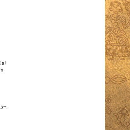
la!
a.
s–.