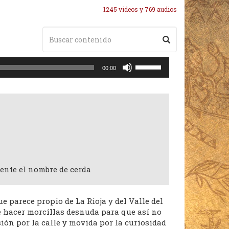
1245 videos y 769 audios
Utiliza
00:00
las
teclas
de
flecha
arriba/abajo
para
aumentar
o
disminuir
ente el nombre de cerda
el
volumen.
e parece propio de La Rioja y del Valle del
e hacer morcillas desnuda para que así no
sión por la calle y movida por la curiosidad