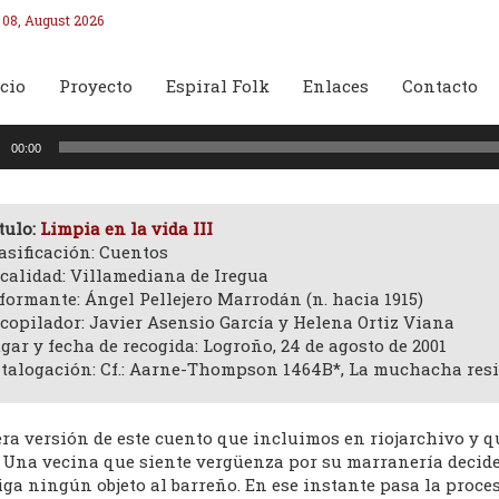
 08, August 2026
cio
Proyecto
Espiral Folk
Enlaces
Contacto
oductor
00:00
o
tulo:
Limpia en la vida III
asificación: Cuentos
calidad: Villamediana de Iregua
formante: Ángel Pellejero Marrodán (n. hacia 1915)
copilador: Javier Asensio García y Helena Ortiz Viana
gar y fecha de recogida: Logroño, 24 de agosto de 2001
talogación: Cf.: Aarne-Thompson 1464B*, La muchacha resi
ra versión de este cuento que incluimos en riojarchivo y qu
. Una vecina que siente vergüenza por su marranería decid
iga ningún objeto al barreño. En ese instante pasa la proce