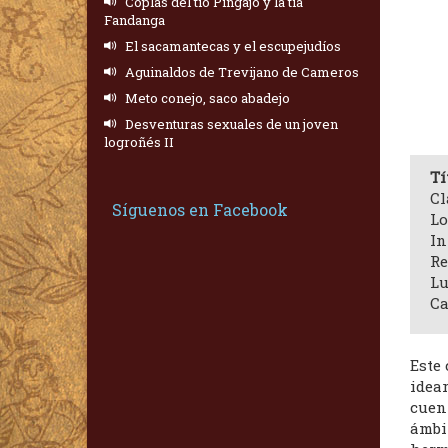
Coplas del tío Pingajo y la tía
Fandanga
El sacamantecas y el escupejudíos
Aguinaldos de Trevijano de Cameros
Meto conejo, saco abadejo
Desventuras sexuales de un joven
logroñés II
Tí
Cl
Síguenos en Facebook
Lo
In
Re
Lu
Ca
Este
idear
cuen
ámbit