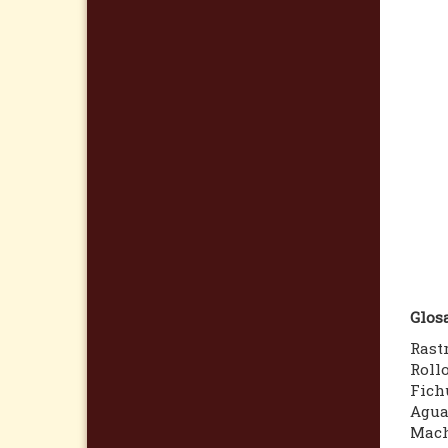
Glosa
Rastr
Rollo
Fichu
Agua
Mach