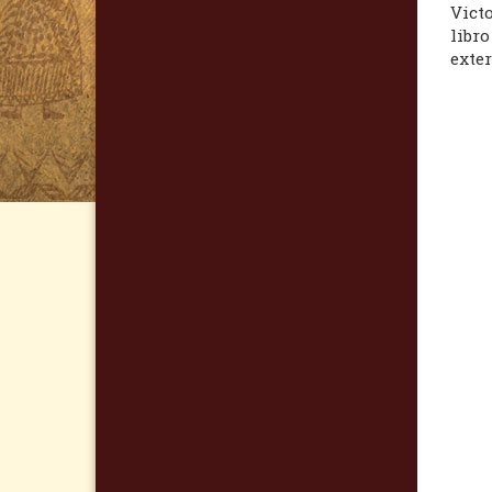
Victo
libr
exter