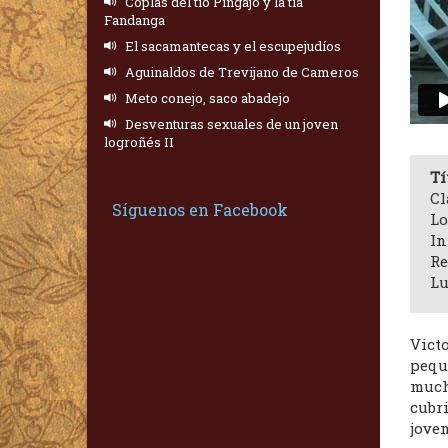
Coplas del tío Pingajo y la tía
Fandanga
El sacamantecas y el escupejudíos
Aguinaldos de Trevijano de Cameros
Meto conejo, saco abadejo
Desventuras sexuales de un joven
logroñés II
Tí
Cl
Síguenos en Facebook
Lo
In
Re
Lu
Vict
peque
muc
cubri
joven