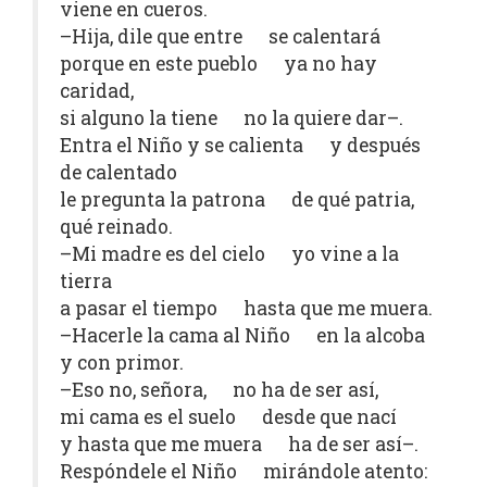
viene en cueros.
–Hija, dile que entre se calentará
porque en este pueblo ya no hay
caridad,
si alguno la tiene no la quiere dar–.
Entra el Niño y se calienta y después
de calentado
le pregunta la patrona de qué patria,
qué reinado.
–Mi madre es del cielo yo vine a la
tierra
a pasar el tiempo hasta que me muera.
–Hacerle la cama al Niño en la alcoba
y con primor.
–Eso no, señora, no ha de ser así,
mi cama es el suelo desde que nací
y hasta que me muera ha de ser así–.
Respóndele el Niño mirándole atento: