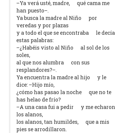
–Ya verá usté, madre, qué cama me
han puesto–.
Ya busca la madre al Niño por
veredas y por plazas
y a todo el que se encontraba le decía
estas palabras:
–¿Habéis visto al Niño al sol de los
soles,
al que nos alumbra con sus
resplandores?–.
Ya encuentra la madre al hijo y le
dice: –Hijo mío,
¿cómo has pasao la noche que no te
has helao de frío?
–A una casa fui a pedir y me echaron
los alanos,
los alanos, tan humildes, que a mis
pies se arrodillaron.