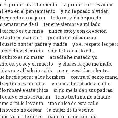
n el primer mandamiento la primer cosa es amar
e llevo en el pensamiento y no te puedo olvidar.
l segundo es no jurar toda mi vida he jurado
o separarme de ti tenerte siempre a mi lado.
l tercero es oír misa nunca estoy con devoción
e tanto pensar en ti prenda de mi corazón.
l cuarto honrar padre y madre yo el respeto les per
l respeto y el cariño sólo te lo guardo a ti.
l quinto es no matar a nadie he matado yo
eñores, yo soy el muerto y ella es la que me mató.
iñas que al balcón salís meter vestidos adentro
ue hacéis pecar a los hombres contra el sexto man
l séptimo es no robar yo nada he robado a nadie
ólo robaré a esta chica si no me la dan sus padres.
l octavo es no levantar falso testimonio a nadie
omo a mí lo levanta una chica de esta calle.
l noveno no desear la mujer de tu vecino
omo yo a ti te deseo para casarme contigo.