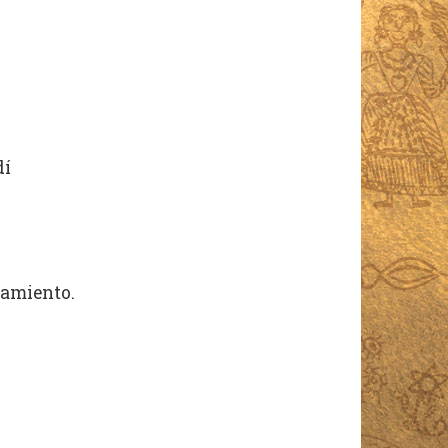
dí
damiento.