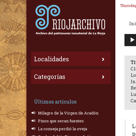
Thursday
Ini
Repr
de
audi
Localidades
Tí
Cl
Lo
Categorías
In
Re
Lu
Ca
Últimos artículos
Milagro de la Virgen de Aradón
Pinos que secan fuentes
L
La conseja perdió la oveja
p