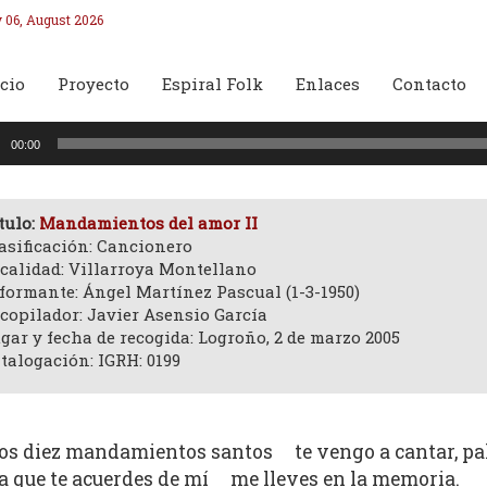
 06, August 2026
cio
Proyecto
Espiral Folk
Enlaces
Contacto
oductor
00:00
o
tulo:
Mandamientos del amor II
asificación: Cancionero
calidad: Villarroya Montellano
formante: Ángel Martínez Pascual (1-3-1950)
copilador: Javier Asensio García
gar y fecha de recogida: Logroño, 2 de marzo 2005
talogación: IGRH: 0199
os diez mandamientos santos te vengo a cantar, pa
a que te acuerdes de mí me lleves en la memoria.