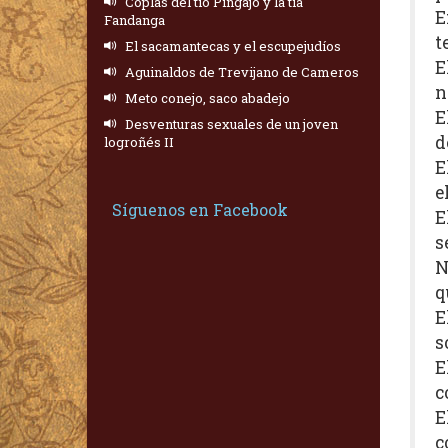
Coplas del tío Pingajo y la tía
E
Fandanga
t
El sacamantecas y el escupejudíos
E
Aguinaldos de Trevijano de Cameros
n
Meto conejo, saco abadejo
E
Desventuras sexuales de un joven
d
logroñés II
E
e
Síguenos en Facebook
E
s
N
q
E
s
E
c
E
c