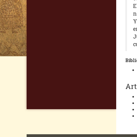
E
n
Y
e
J
c
Bibli
Art