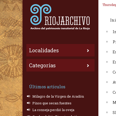
Thursday
Ini
I
P
Localidades
E
E
Categorías
C
A
Últimos artículos
C
Milagro de la Virgen de Aradón
M
Pinos que secan fuentes
La conseja perdió la oveja
S