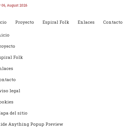
 06, August 2026
cio
Proyecto
Espiral Folk
Enlaces
Contacto
nicio
royecto
spiral Folk
nlaces
ontacto
viso legal
ookies
apa del sitio
lide Anything Popup Preview