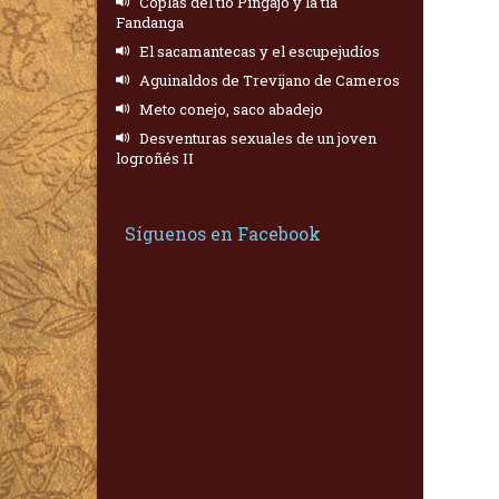
Coplas del tío Pingajo y la tía
Fandanga
El sacamantecas y el escupejudíos
Aguinaldos de Trevijano de Cameros
Meto conejo, saco abadejo
Desventuras sexuales de un joven
logroñés II
Síguenos en Facebook