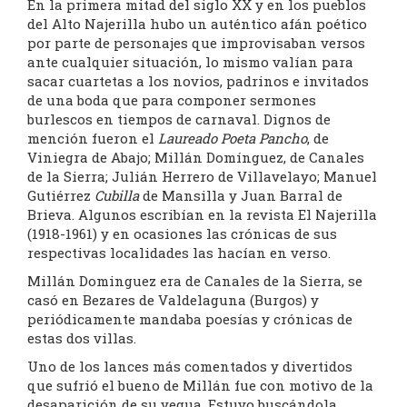
En la primera mitad del siglo XX y en los pueblos
del Alto Najerilla hubo un auténtico afán poético
por parte de personajes que improvisaban versos
ante cualquier situación, lo mismo valían para
sacar cuartetas a los novios, padrinos e invitados
de una boda que para componer sermones
burlescos en tiempos de carnaval. Dignos de
mención fueron el
Laureado Poeta Pancho
, de
Viniegra de Abajo; Millán Domínguez, de Canales
de la Sierra; Julián Herrero de Villavelayo; Manuel
Gutiérrez
Cubilla
de Mansilla y Juan Barral de
Brieva. Algunos escribían en la revista El Najerilla
(1918-1961) y en ocasiones las crónicas de sus
respectivas localidades las hacían en verso.
Millán Dominguez era de Canales de la Sierra, se
casó en Bezares de Valdelaguna (Burgos) y
periódicamente mandaba poesías y crónicas de
estas dos villas.
Uno de los lances más comentados y divertidos
que sufrió el bueno de Millán fue con motivo de la
desaparición de su yegua. Estuvo buscándola