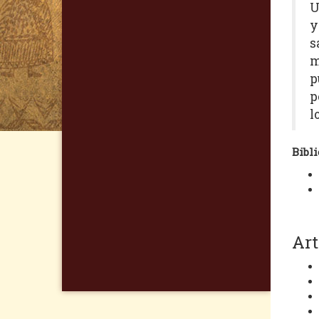
U
y
s
m
p
p
l
Bibli
Art