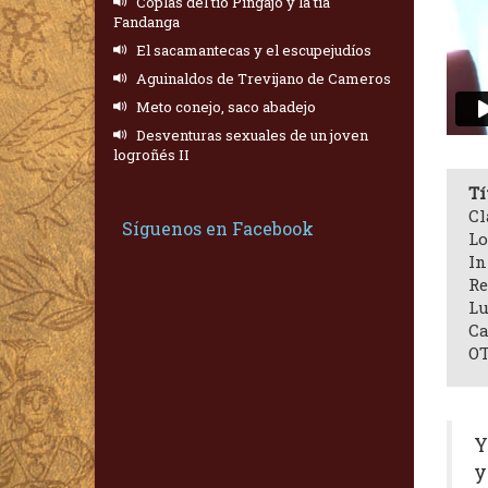
Coplas del tío Pingajo y la tía
Fandanga
El sacamantecas y el escupejudíos
Aguinaldos de Trevijano de Cameros
Meto conejo, saco abadejo
Desventuras sexuales de un joven
logroñés II
Tí
Cl
Síguenos en Facebook
Lo
In
Re
Lu
Ca
OT
Y
y