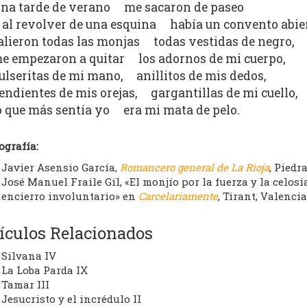
na tarde de verano me sacaron de paseo
 al revolver de una esquina había un convento abier
alieron todas las monjas todas vestidas de negro,
e empezaron a quitar los adornos de mi cuerpo,
ulseritas de mi mano, anillitos de mis dedos,
endientes de mis orejas, gargantillas de mi cuello,
o que más sentía yo era mi mata de pelo.
ografía:
Javier Asensio García,
Romancero general de La Rioja
, Piedr
José Manuel Fraile Gil, «El monjío por la fuerza y la celosí
encierro involuntario» en
Carcelariamente
, Tirant, Valencia,
ículos Relacionados
Silvana IV
La Loba Parda IX
Tamar III
Jesucristo y el incrédulo II