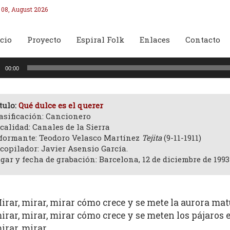
 08, August 2026
cio
Proyecto
Espiral Folk
Enlaces
Contacto
oductor
00:00
o
tulo:
Qué dulce es el querer
asificación: Cancionero
calidad: Canales de la Sierra
formante: Teodoro Velasco Martínez
Tejita
(9-11-1911)
copilador: Javier Asensio García.
gar y fecha de grabación: Barcelona, 12 de diciembre de 1993
irar, mirar, mirar cómo crece y se mete la aurora mat
irar, mirar, mirar cómo crece y se meten los pájaros e
irar, mirar.