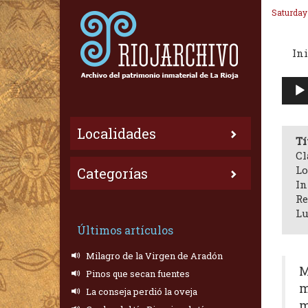
Saturday
Ini
Repr
de
audi
Localidades
Tí
Cl
Lo
Categorías
In
Re
Lu
Últimos artículos
Milagro de la Virgen de Aradón
M
Pinos que secan fuentes
m
La conseja perdió la oveja
m