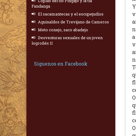
Coplas del tío Pingajo y la tía
Y
Fandanga
v
El sacamantecas y el escupejudíos
a
Aguinaldos de Trevijano de Cameros
n
Meto conejo, saco abadejo
a
Desventuras sexuales de un joven
logroñés II
v
a
n
Síguenos en Facebook
T
q
f
c
O
q
f
c
O
q