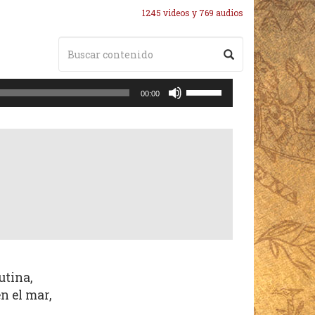
1245 videos y 769 audios
Utiliza
00:00
las
teclas
de
flecha
arriba/abajo
para
aumentar
o
disminuir
el
volumen.
utina,
n el mar,