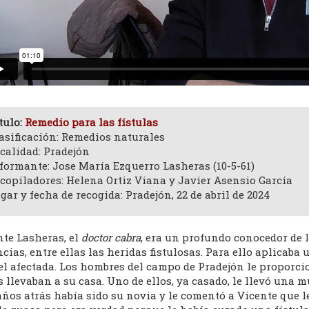
tulo:
Remedio para las fístulas
asificación: Remedios naturales
calidad: Pradejón
formante: Jose María Ezquerro Lasheras (10-5-61)
copiladores: Helena Ortiz Viana y Javier Asensio García
gar y fecha de recogida: Pradejón, 22 de abril de 2024
nte Lasheras, el
doctor cabra
, era un profundo conocedor de
cias, entre ellas las heridas fistulosas. Para ello aplicaba
iel afectada. Los hombres del campo de Pradejón le proporc
s llevaban a su casa. Uno de ellos, ya casado, le llevó una 
ños atrás había sido su novia y le comentó a Vicente que le 