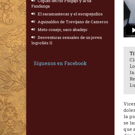
Coplas del tío Pingajo y la tía
Fandanga
El sacamantecas y el escupejudíos
Aguinaldos de Trevijano de Cameros
Meto conejo, saco abadejo
Desventuras sexuales de un joven
logroñés II
Tí
Cl
Síguenos en Facebook
Lo
In
Re
Lu
Vice
dolen
la p
se la
que a