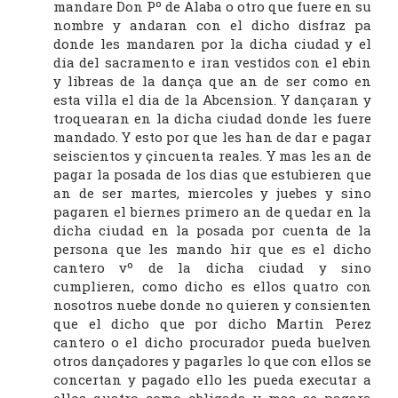
mandare Don Pº de Alaba o otro que fuere en su
nombre y andaran con el dicho disfraz pa
donde les mandaren por la dicha ciudad y el
dia del sacramento e iran vestidos con el ebin
y libreas de la dança que an de ser como en
esta villa el dia de la Abcension. Y dançaran y
troquearan en la dicha ciudad donde les fuere
mandado. Y esto por que les han de dar e pagar
seiscientos y çincuenta reales. Y mas les an de
pagar la posada de los dias que estubieren que
an de ser martes, miercoles y juebes y sino
pagaren el biernes primero an de quedar en la
dicha ciudad en la posada por cuenta de la
persona que les mando hir que es el dicho
cantero vº de la dicha ciudad y sino
cumplieren, como dicho es ellos quatro con
nosotros nuebe donde no quieren y consienten
que el dicho que por dicho Martin Perez
cantero o el dicho procurador pueda buelven
otros dançadores y pagarles lo que con ellos se
concertan y pagado ello les pueda executar a