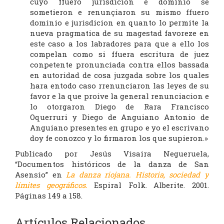
cuyo ffuero jurisdicion e dominio se
sometieron e renunçiaron su mismo ffuero
dominio e jurisdicion en quanto lo permite la
nueva pragmatica de su magestad favoreze en
este caso a los labradores para que a ello los
compelan como si ffuera escritura de juez
conpetente pronunciada contra ellos bassada
en autoridad de cosa juzgada sobre los quales
hara entodo caso rrenunciaron las leyes de su
favor e la que proive la general renunciacion e
lo otorgaron Diego de Rara Francisco
Oquerruri y Diego de Anguiano Antonio de
Anguiano presentes en grupo e yo el escrivano
doy fe conozco y lo firmaron los que supieron.»
Publicado por Jesús Visaira Negueruela,
“Documentos históricos de la danza de San
Asensio” en
La danza riojana. Historia, sociedad y
límites geográficos.
Espiral Folk. Alberite. 2001.
Páginas 149 a 158.
Artículos Relacionados