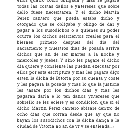
ellos quatro como obligada y mas se pagara
todas las costas daños e yntereses que sobre
dello fuese necesitaren. Y el dicho Martin
Perez cantero que pueda estaba dicho y
otorgado que se obligaba y obligo de dar y
pagar a los susodichos o a quienes su poder
ocurra los dichos seiscientos rreales para el
biernes primero despues del dia del
sacramento y nuestros dias de posada arriva
dichos que an de ser martes a la noche y
miercoles y juebes. Y sino les pagare el dicho
dia quiere y consiente las puedan executar por
ellos por esta escriptura y mas les pagara digo
esten la dicha de Bitoria por su cuenta y coste
y les pagara la posada y mas lo que la justicia
les tasare por los dichos dias y mas les
pagaran darla e lo ten danos yntereses que
sobrello se les eciere y es condicion que si el
dicho Martin Perez cantero abisare dentro de
ocho dias que corran desde que ay que no
bayan los susodichos con la dicha dança a la
ciudad de Vitoria no an de yr y se entienda…»