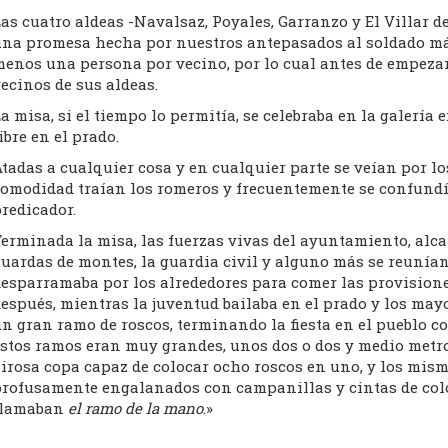
as cuatro aldeas -Navalsaz, Poyales, Garranzo y El Villar 
na promesa hecha por nuestros antepasados al soldado márti
enos una persona por vecino, por lo cual antes de empezar 
ecinos de sus aldeas.
a misa, si el tiempo lo permitía, se celebraba en la galería e
ibre en el prado.
tadas a cualquier cosa y en cualquier parte se veían por lo
omodidad traían los romeros y frecuentemente se confundí
redicador.
erminada la misa, las fuerzas vivas del ayuntamiento, alcald
uardas de montes, la guardia civil y alguno más se reunían
esparramaba por los alrededores para comer las provisiones
espués, mientras la juventud bailaba en el prado y los mayo
n gran ramo de roscos, terminando la fiesta en el pueblo c
stos ramos eran muy grandes, unos dos o dos y medio metros
irosa copa capaz de colocar ocho roscos en uno, y los mismo
rofusamente engalanados con campanillas y cintas de colore
llamaban
el ramo de la mano
.»