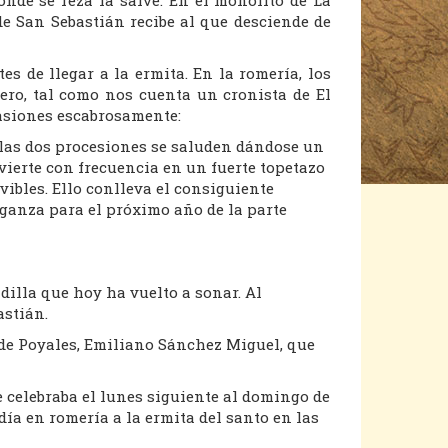
de San Sebastián recibe al que desciende de
s de llegar a la ermita. En la romería, los
ero, tal como nos cuenta un cronista de El
casiones escabrosamente:
n las dos procesiones se saluden dándose un
vierte con frecuencia en un fuerte topetazo
ibles. Ello conlleva el consiguiente
nganza para el próximo año de la parte
dilla que hoy ha vuelto a sonar. Al
astián.
ar de Poyales, Emiliano Sánchez Miguel, que
se celebraba el lunes siguiente al domingo de
ía en romería a la ermita del santo en las