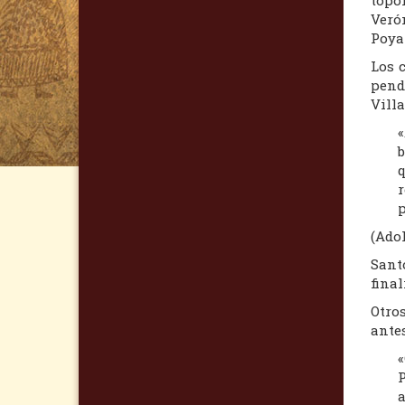
Veró
Poya
Los 
pend
Villa
«
b
q
r
p
(Ado
Santo
final
Otros
antes
«
P
a