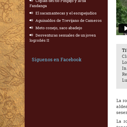
Coplas del tío Pingajo y la tía
Fandanga
El sacamantecas y el escupejudíos
Aguinaldos de Trevijano de Cameros
Meto conejo, saco abadejo
Desventuras sexuales de un joven
logroñés II
Tí
Cl
Síguenos en Facebook
Lo
In
Re
Lu
La ro
alde
sesen
La r
topo