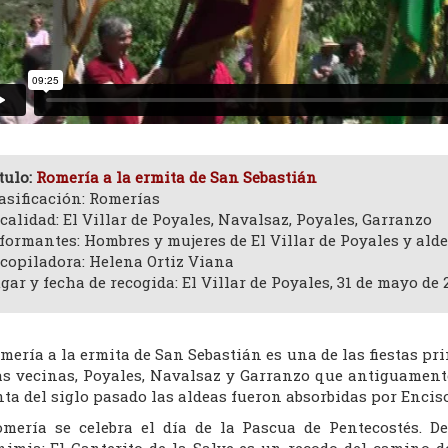
tulo:
Romería a la ermita de San Sebastián
asificación: Romerías
calidad: El Villar de Poyales, Navalsaz, Poyales, Garranzo
formantes: Hombres y mujeres de El Villar de Poyales y ald
copiladora: Helena Ortiz Viana
gar y fecha de recogida: El Villar de Poyales, 31 de mayo de 
mería a la ermita de San Sebastián es una de las fiestas prin
as vecinas, Poyales, Navalsaz y Garranzo que antiguament
ta del siglo pasado las aldeas fueron absorbidas por Enciso
omería se celebra el día de la Pascua de Pentecostés. De
nimia: El Canterito de la Salve es un recodo del camino d