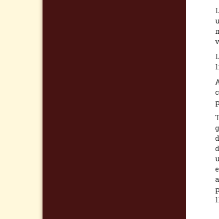
L
u
m
v
L
l
A
c
p
T
g
d
d
u
e
a
p