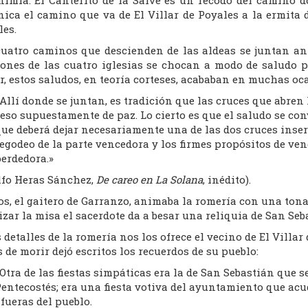
nica el camino que va de El Villar de Poyales a la ermita 
les.
cuatro caminos que descienden de las aldeas se juntan ante
ones de las cuatro iglesias se chocan a modo de saludo p
r, estos saludos, en teoría corteses, acababan en muchas o
Allí donde se juntan, es tradición que las cruces que abre
eso supuestamente de paz. Lo cierto es que el saludo se con
ue deberá dejar necesariamente una de las dos cruces inserv
egodeo de la parte vencedora y los firmes propósitos de ve
erdedora.»
lfo Heras Sánchez,
De careo en La Solana
, inédito).
s, el gaitero de Garranzo, animaba la romería con una tona
izar la misa el sacerdote da a besar una reliquia de San Seb
 detalles de la romería nos los ofrece el vecino de El Vill
 de morir dejó escritos los recuerdos de su pueblo:
Otra de las fiestas simpáticas era la de San Sebastián que 
entecostés; era una fiesta votiva del ayuntamiento que acud
fueras del pueblo.