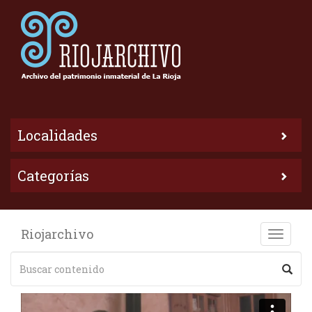
Localidades
Categorías
Riojarchivo
Toggle
naviga