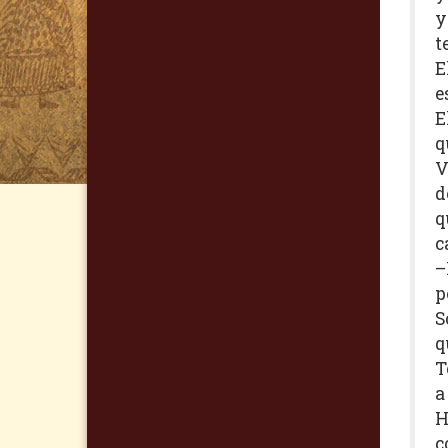
y
t
E
e
E
q
V
d
q
c
–
p
S
q
T
a
H
c