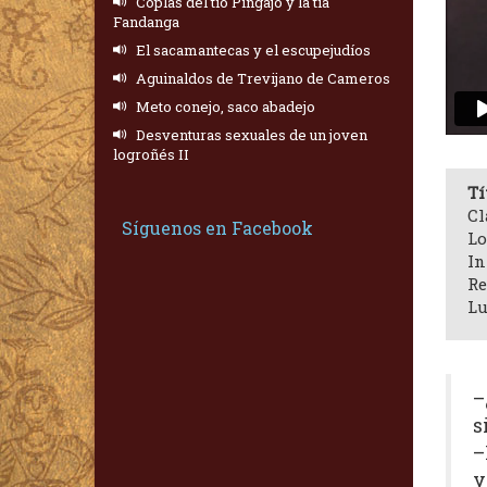
Coplas del tío Pingajo y la tía
Fandanga
El sacamantecas y el escupejudíos
Aguinaldos de Trevijano de Cameros
Meto conejo, saco abadejo
Desventuras sexuales de un joven
logroñés II
Tí
Cl
Síguenos en Facebook
Lo
In
Re
Lu
–
s
–
y