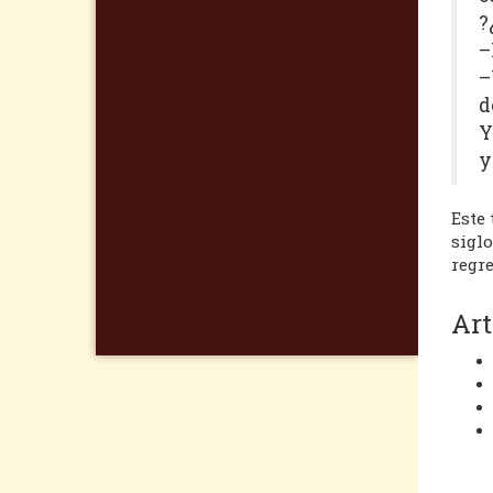
?
–
–
d
Y
y
Este
siglo
regre
Art