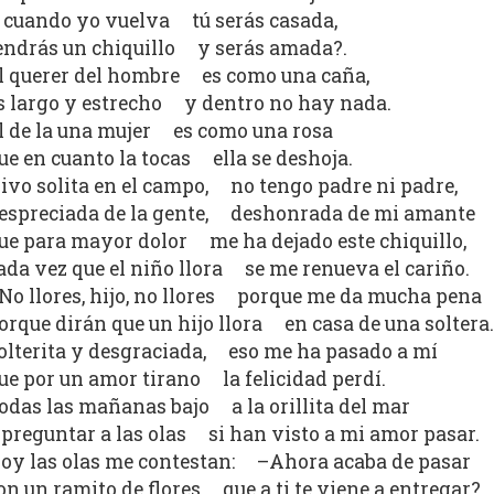
 cuando yo vuelva tú serás casada,
endrás un chiquillo y serás amada?.
l querer del hombre es como una caña,
s largo y estrecho y dentro no hay nada.
l de la una mujer es como una rosa
ue en cuanto la tocas ella se deshoja.
ivo solita en el campo, no tengo padre ni padre,
espreciada de la gente, deshonrada de mi amante
ue para mayor dolor me ha dejado este chiquillo,
ada vez que el niño llora se me renueva el cariño.
No llores, hijo, no llores porque me da mucha pena
orque dirán que un hijo llora en casa de una soltera.
olterita y desgraciada, eso me ha pasado a mí
ue por un amor tirano la felicidad perdí.
odas las mañanas bajo a la orillita del mar
 preguntar a las olas si han visto a mi amor pasar.
oy las olas me contestan: –Ahora acaba de pasar
on un ramito de flores que a ti te viene a entregar?.