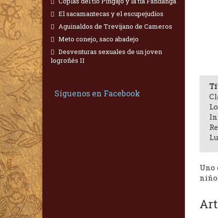
Coplas del tío Pingajo y la tía Fandanga
El sacamantecas y el escupejudíos
Aguinaldos de Trevijano de Cameros
Meto conejo, saco abadejo
Desventuras sexuales de un joven
logroñés II
Tí
Síguenos en Facebook
Cl
Lo
In
Re
Lu
Uno d
niño
Art