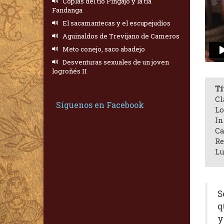
Coplas del tío Pingajo y la tía
Fandanga
El sacamantecas y el escupejudíos
Aguinaldos de Trevijano de Cameros
Meto conejo, saco abadejo
Desventuras sexuales de un joven
logroñés II
Tí
Cl
Síguenos en Facebook
Lo
In
Ca
Re
Lu
S
q
y