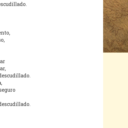
scudillado.
nto,
o,
ar
ar,
descudillado.
,
 seguro
descudillado.