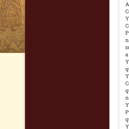
A
C
Y
C
P
n
s
a
Y
q
Y
C
q
n
Y
P
q
Y