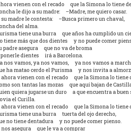
hora vienen con el recado que la Simona lo tiene de
oncha le dijo a su madre: –Madre, me quiero casar.
 su madre le contesta: –Busca primero un chaval,
oncha del alma.
urisma tiene una burra que años ha cumplido un cie
o tiene más que dos dientes y no puede comer piens
u padre asegura que no va de broma
 ponerle dientes irá a Barcelona.
a nos vamos, ya nos vamos, ya nos vamos a march
ue ha matao cerdo el Purisma y nos invita a almorz
 ahora vienen con el recado que la Simona lo tiene 
omo son tantas las mozas que aquí bajan de Castilla
uien quiera jugarse un duro a que encuentra a buen
ovia el Curilla.
 ahora vienen con el recado que la Simona lo tiene 
urisma tiene una burra tuerta del ojo derecho,
ue no tiene dentadura y no puede comer pienso.
 nos asegura que le va a comprar