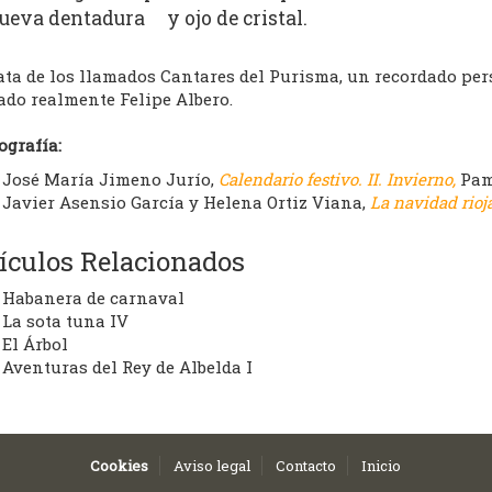
ueva dentadura y ojo de cristal.
ata de los llamados Cantares del Purisma, un recordado pers
ado realmente Felipe Albero.
ografía:
José María Jimeno Jurío,
Calendario festivo. II. Invierno,
Pam
Javier Asensio García y Helena Ortiz Viana,
La navidad rioj
ículos Relacionados
Habanera de carnaval
La sota tuna IV
El Árbol
Aventuras del Rey de Albelda I
Cookies
Aviso legal
Contacto
Inicio