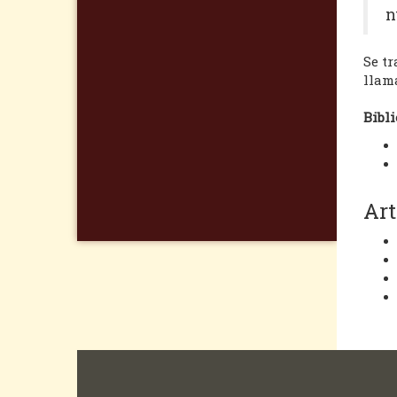
n
Se tr
llam
Bibli
Art