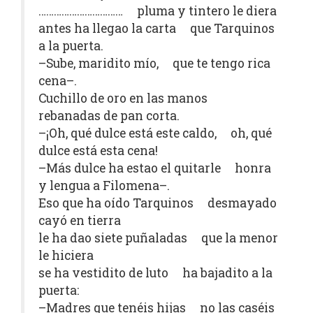
…………………………… pluma y tintero le diera
antes ha llegao la carta que Tarquinos
a la puerta.
–Sube, maridito mío, que te tengo rica
cena–.
Cuchillo de oro en las manos
rebanadas de pan corta.
–¡Oh, qué dulce está este caldo, oh, qué
dulce está esta cena!
–Más dulce ha estao el quitarle honra
y lengua a Filomena–.
Eso que ha oído Tarquinos desmayado
cayó en tierra
le ha dao siete puñaladas que la menor
le hiciera
se ha vestidito de luto ha bajadito a la
puerta:
–Madres que tenéis hijas no las caséis