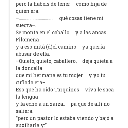
pero la habéis de tener como hija de
quien era.
–…………………………… qué cosas tiene mi
suegra–.
Se monta en el caballo y a las ancas
Filomena
y a eso mitá (d)el camino ya quería
abusar de ella.
–Quieto, quieto, caballero, deja quieta a
la doncella
que mi hermana es tu mujer y yo tu
cuñada era–.
Eso que ha oído Tarquinos viva le saca
la lengua
y la echó a un zarzal pa que de allí no
saliera.
“pero un pastor lo estaba viendo y bajó a
auxiliarla y:”