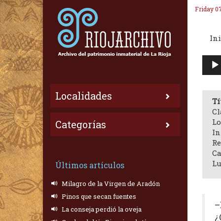
Friday 0
Ini
Repr
de
audi
Localidades
Tí
Cl
Lo
Categorías
In
Re
Ca
Lu
Últimos artículos
Milagro de la Virgen de Aradón
Pinos que secan fuentes
–
La conseja perdió la oveja
¿