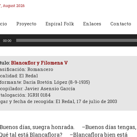
7, August 2026
cio
Proyecto
Espiral Folk
Enlaces
Contacto
oductor
00:00
o
tulo:
Blancaflor y Filomena V
asificación: Romancero
calidad: El Redal
formante: Daría Bretón López (8-9-1935)
copilador: Javier Asensio García
talogación: IGRH 0184
gar y fecha de recogida: El Redal, 17 de julio de 2003
Buenos días, suegra honrada. –Buenos días tengas,
Qué tal está Blancaflora? –Blancaflora bien está