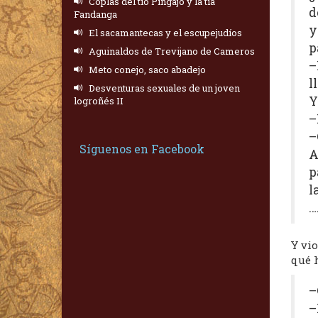
Coplas del tío Pingajo y la tía
d
Fandanga
y
El sacamantecas y el escupejudíos
p
Aguinaldos de Trevijano de Cameros
–
Meto conejo, saco abadejo
l
Desventuras sexuales de un joven
Y
logroñés II
–
–
Síguenos en Facebook
A
p
l
…
Y vio
qué 
–
–