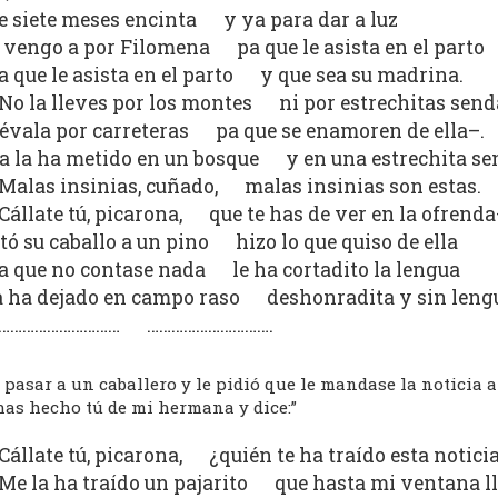
e siete meses encinta y ya para dar a luz
 vengo a por Filomena pa que le asista en el parto
a que le asista en el parto y que sea su madrina.
No la lleves por los montes ni por estrechitas send
lévala por carreteras pa que se enamoren de ella–.
a la ha metido en un bosque y en una estrechita se
Malas insinias, cuñado, malas insinias son estas.
Cállate tú, picarona, que te has de ver en la ofrenda
tó su caballo a un pino hizo lo que quiso de ella
a que no contase nada le ha cortadito la lengua
a ha dejado en campo raso deshonradita y sin leng
………………………… ………………………….
 pasar a un caballero y le pidió que le mandase la noticia a
has hecho tú de mi hermana y dice:”
Cállate tú, picarona, ¿quién te ha traído esta notici
Me la ha traído un pajarito que hasta mi ventana l