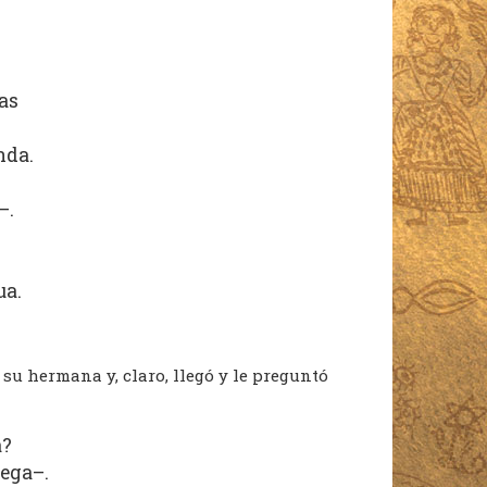
as
nda.
–.
ua.
 su hermana y, claro, llegó y le preguntó
a?
lega–.