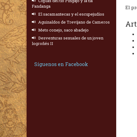
Coplas del tío Pingajo y la tía
Fandanga
El pr
El sacamantecas y el escupejudíos
Art
Aguinaldos de Trevijano de Cameros
Meto conejo, saco abadejo
Desventuras sexuales de un joven
logroñés II
Síguenos en Facebook