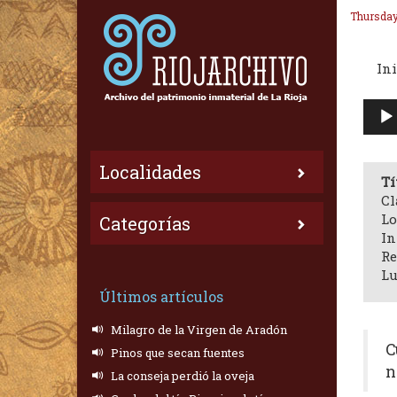
Thursday
Ini
Repr
de
audi
Localidades
Tí
Cl
Lo
Categorías
In
Re
Lu
Últimos artículos
Milagro de la Virgen de Aradón
C
Pinos que secan fuentes
n
La conseja perdió la oveja