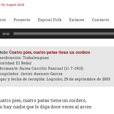
 06, August 2026
cio
Proyecto
Espiral Folk
Enlaces
Contacto
oductor
00:00
o
tulo:
Cuatro pies, cuatro patas tiene un cordero
asificación: Trabalenguas
calidad: El Redal
formante: Áurea Carrillo Pascual (11-7-1913)
copilador: Javier Asensio García
gar y fecha de recogida: Logroño, 29 de septiembre de 2003
uatro pies, cuatro patas tiene un cordero,
o hay nadie que lo diga doce veces al arreo.