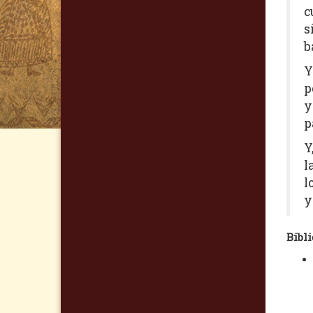
c
s
b
Y
p
y
p
Y
l
l
y
Bibli