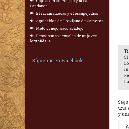
Coplas del tío Pingajo y la tía
Fandanga
El sacamantecas y el escupejudíos
Aguinaldos de Trevijano de Cameros
Meto conejo, saco abadejo
Desventuras sexuales de un joven
logroñés II
Tí
Cl
Síguenos en Facebook
Lo
In
Re
Lu
Segu
una 
y una
A