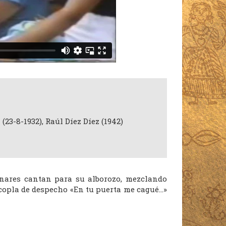
(23-8-1932), Raúl Díez Díez (1942)
ares cantan para su alborozo, mezclando
 copla de despecho «En tu puerta me cagué…»