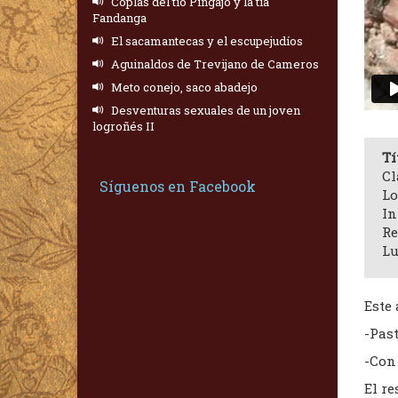
Coplas del tío Pingajo y la tía
Fandanga
El sacamantecas y el escupejudíos
Aguinaldos de Trevijano de Cameros
Meto conejo, saco abadejo
Desventuras sexuales de un joven
logroñés II
Tí
Cl
Síguenos en Facebook
Lo
In
Re
Lu
Este 
-Past
-Con 
El re