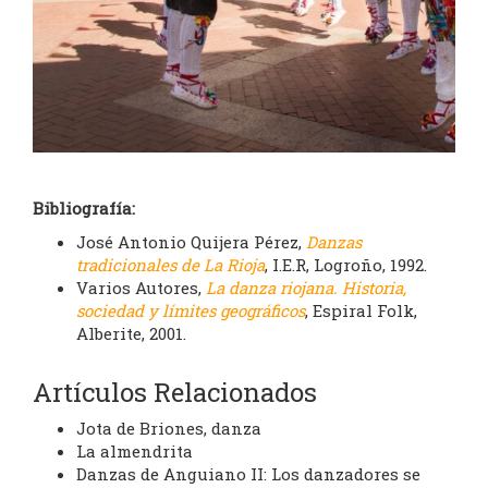
Bibliografía:
José Antonio Quijera Pérez,
Danzas
tradicionales de La Rioja
, I.E.R, Logroño, 1992.
Varios Autores,
La danza riojana. Historia,
sociedad y límites geográficos
, Espiral Folk,
Alberite, 2001.
Artículos Relacionados
Jota de Briones, danza
La almendrita
Danzas de Anguiano II: Los danzadores se