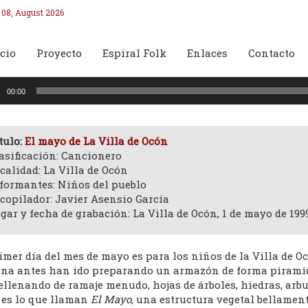
 08, August 2026
cio
Proyecto
Espiral Folk
Enlaces
Contacto
oductor
00:00
o
tulo:
El mayo de La Villa de Ocón
asificación: Cancionero
calidad: La Villa de Ocón
formantes: Niños del pueblo
copilador: Javier Asensio García
gar y fecha de grabación: La Villa de Ocón, 1 de mayo de 199
imer día del mes de mayo es para los niños de la Villa de O
na antes han ido preparando un armazón de forma piramida
ellenando de ramaje menudo, hojas de árboles, hiedras, arbus
l es lo que llaman
El Mayo
, una estructura vegetal bellamen