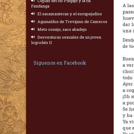
Coplas del tío Pingajo y la tía
A las
Fandanga
pasea
El sacamantecas y el escupejudíos
huevo
Aguinaldos de Trevijano de Cameros
dar l
Meto conejo, saco abadejo
una 
Desventuras sexuales de un joven
Desd
logroñés II
de to
Buen
Síguenos en Facebook
a ver
chori
todo
Ayer 
a cog
¡Oh 
a poc
Se ha
y ha
Ya v
que e