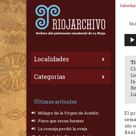
Saturday
Ini
Repr
de
audi
Localidades
Tí
Cl
Lo
Categorías
In
Re
Lu
Últimos artículos
El pr
Milagro de la Virgen de Aradón
sema
Pinos que secan fuentes
ido r
La conseja perdió la oveja
fina