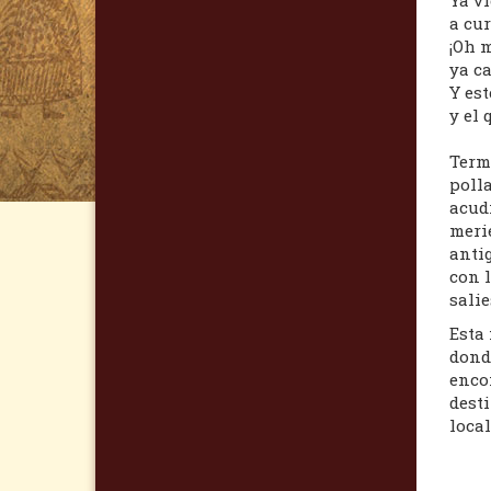
Ya v
a cur
¡Oh m
ya ca
Y es
y el 
Termi
polla
acudi
merie
antig
con l
salie
Esta
donde
encon
dest
local