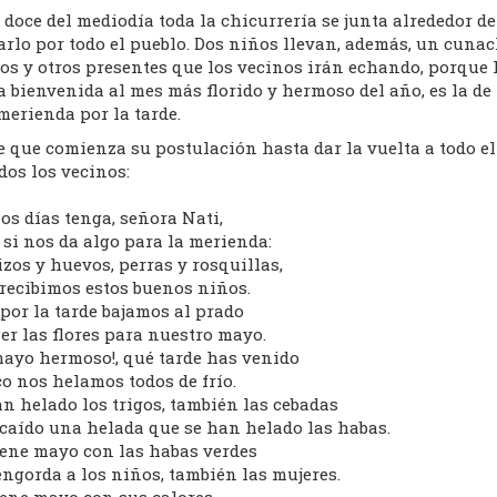
 doce del mediodía toda la chicurrería se junta alrededor de
rlo por todo el pueblo. Dos niños llevan, además, un cunac
s y otros presentes que los vecinos irán echando, porque la
a bienvenida al mes más florido y hermoso del año, es la de
merienda por la tarde.
e que comienza su postulación hasta dar la vuelta a todo el
dos los vecinos:
os días tenga, señora Nati,
 si nos da algo para la merienda:
zos y huevos, perras y rosquillas,
 recibimos estos buenos niños.
por la tarde bajamos al prado
er las flores para nuestro mayo.
mayo hermoso!, qué tarde has venido
o nos helamos todos de frío.
n helado los trigos, también las cebadas
 caído una helada que se han helado las habas.
iene mayo con las habas verdes
ngorda a los niños, también las mujeres.