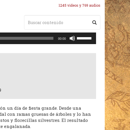
1245 videos y 769 audios
Utiliza
00:00
las
teclas
de
flecha
arriba/abajo
para
aumentar
o
9
disminuir
el
volumen.
cón un día de fiesta grande. Desde una
l con ramas gruesas de árboles y lo han
tos y florecillas silvestres. El resultado
te engalanada.