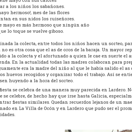
iene mayo con sus calores
ar a los niños los sabañones.
ayo hermoso!, mes de las flores
ntan en sus nidos los ruiseñores.
te mayo es más hermoso que ningún año
que lo toque se vuelve giboso.
nada la colecta, entre todos los niños hacen un sorteo, par
 no es otra cosa que el as de oros de la baraja. Un mayor re
do a la colecta y el afortunado a quien le cae en suerte el a
nda. En la actualidad todas las madres colaboran para prepa
uamente era la madre del niño al que le había salido el as 
os huevos recogidos y organizar todo el trabajo. Así se en
sen huyendo a la hora del sorteo.
 fiesta se celebra de una manera muy parecida en Lardero. 
 se celebre, de hecho hay que irse hasta Galicia, especialm
trar fiestas similares. Quedan recuerdos lejanos de un maes
inado en La Villa de Ocón y en Lardero que pudo ser el pro
idades.