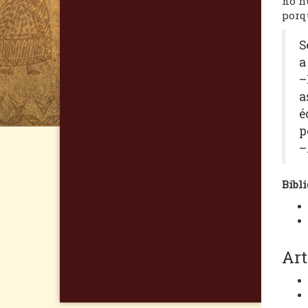
no h
porq
S
a
–
a
é
p
–
Bibli
Art