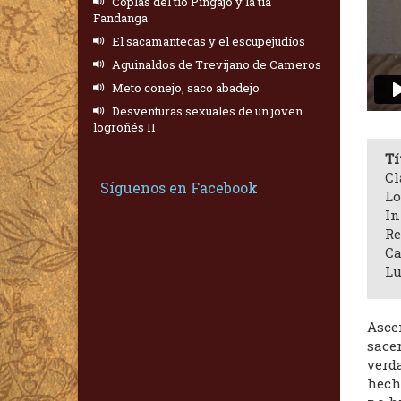
Coplas del tío Pingajo y la tía
Fandanga
El sacamantecas y el escupejudíos
Aguinaldos de Trevijano de Cameros
Meto conejo, saco abadejo
Desventuras sexuales de un joven
logroñés II
Tí
Cl
Síguenos en Facebook
Lo
In
Re
Ca
Lu
Asce
sacer
verd
hech