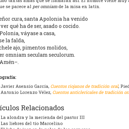
ubo tantas amas que se llamaran así. El nombre viene muy a
ue se parece al
per omniam
de la misa en latín.
eñor cura, santa Apolonia ha venido
 ver qué ha de ser, asado o cocido.
Polonia, váyase a casa,
se la falda,
chele ajo, pimentos molidos,
er omniam seculam seculorum.
Amén–.
ografía:
Javier Asensio García,
Cuentos riojanos de tradición oral
, Pie
Antonio Lorenzo Vélez,
Cuentos anticlericales de tradición or
ículos Relacionados
La alondra y la merienda del pastor III
Las liebres del tío Marcelino