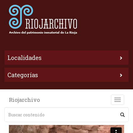
Localidades
Categorías
Riojarchivo
Toggle
naviga