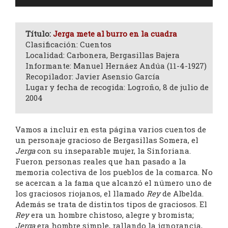
de
audio
Título:
Jerga mete al burro en la cuadra
Clasificación: Cuentos
Localidad: Carbonera, Bergasillas Bajera
Informante: Manuel Hernáez Andúa (11-4-1927)
Recopilador: Javier Asensio García
Lugar y fecha de recogida: Logroño, 8 de julio de
2004
Vamos a incluir en esta página varios cuentos de
un personaje gracioso de Bergasillas Somera, el
Jerga
con su inseparable mujer, la Sinforiana.
Fueron personas reales que han pasado a la
memoria colectiva de los pueblos de la comarca. No
se acercan a la fama que alcanzó el número uno de
los graciosos riojanos, el llamado
Rey
de Albelda.
Además se trata de distintos tipos de graciosos. El
Rey
era un hombre chistoso, alegre y bromista;
Jerga
era hombre simple, rallando la ignorancia,