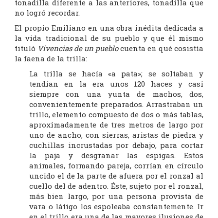
tonadilla diferente a las anteriores, tonadilla que
no logró recordar.
El propio Emiliano en una obra inédita dedicada a
la vida tradicional de su pueblo y que él mismo
tituló
Vivencias de un pueblo
cuenta en qué cosistía
la faena de la trilla:
La trilla se hacía «a pata»; se soltaban y
tendían en la era unos 120 haces y casi
siempre con una yunta de machos, dos,
convenientemente preparados. Arrastraban un
trillo, elemento compuesto de dos o más tablas,
aproximadamente de tres metros de largo por
uno de ancho, con sierras, aristas de piedra y
cuchillas incrustadas por debajo, para cortar
la paja y desgranar las espigas. Estos
animales, formando pareja, corrían en círculo
uncido el de la parte de afuera por el ronzal al
cuello del de adentro. Éste, sujeto por el ronzal,
más bien largo, por una persona provista de
vara o látigo los espoleaba constantemente. Ir
en el trillo era una de las mayores ilusiones de