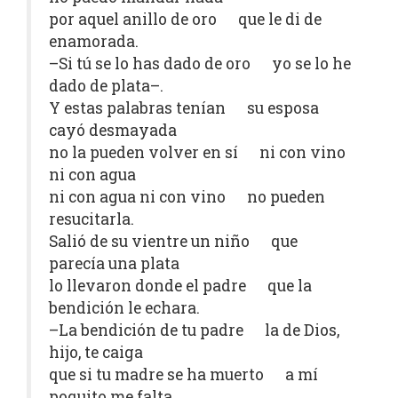
por aquel anillo de oro que le di de
enamorada.
–Si tú se lo has dado de oro yo se lo he
dado de plata–.
Y estas palabras tenían su esposa
cayó desmayada
no la pueden volver en sí ni con vino
ni con agua
ni con agua ni con vino no pueden
resucitarla.
Salió de su vientre un niño que
parecía una plata
lo llevaron donde el padre que la
bendición le echara.
–La bendición de tu padre la de Dios,
hijo, te caiga
que si tu madre se ha muerto a mí
poquito me falta