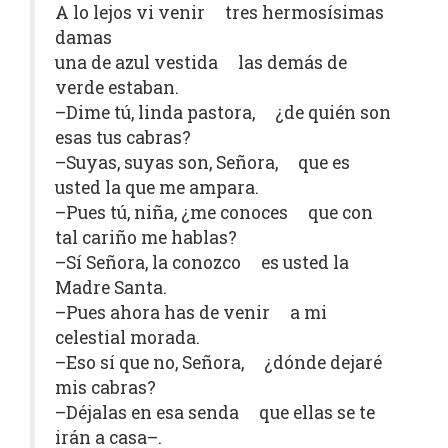
A lo lejos vi venir tres hermosísimas
damas
una de azul vestida las demás de
verde estaban.
–Dime tú, linda pastora, ¿de quién son
esas tus cabras?
–Suyas, suyas son, Señora, que es
usted la que me ampara.
–Pues tú, niña, ¿me conoces que con
tal cariño me hablas?
–Sí Señora, la conozco es usted la
Madre Santa.
–Pues ahora has de venir a mi
celestial morada.
–Eso sí que no, Señora, ¿dónde dejaré
mis cabras?
–Déjalas en esa senda que ellas se te
irán a casa–.