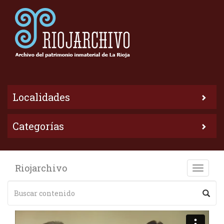
Localidades
Categorías
Riojarchivo
Toggle
naviga