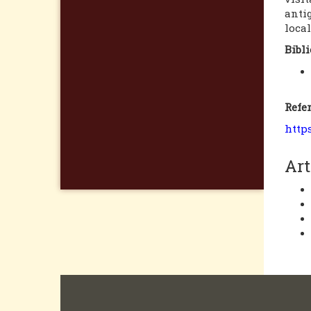
antig
local
Bibli
Refer
http
Art