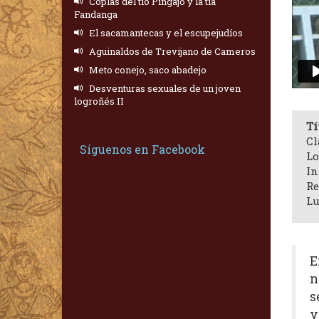
Coplas del tío Pingajo y la tía
Fandanga
El sacamantecas y el escupejudíos
Aguinaldos de Trevijano de Cameros
Meto conejo, saco abadejo
Desventuras sexuales de un joven
logroñés II
Tí
Cl
Síguenos en Facebook
Lo
In
Re
Lu
E
n
s
y