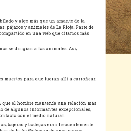
ubilado y algo más que un amante de la
s, pájaros y animales de La Rioja. Parte de
ha compartido en una web que citamos más
s se dirigían a los animales. Así,
s muertos para que fueran allí a carroñear:
en que el hombre mantenía una relación más
do de algunos informantes excepcionales,
ontacto con el medio natural.
ras, bajeras y bodegas eran frecuentemente
aban de la
tía Pichona
y de unos versos