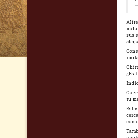
–
Alfr
natu
sus 
abajo
Cons
imit
Chirr
¿Es t
Indic
Cuer
tu ma
Esto
cerc
como 
Tambi
visit