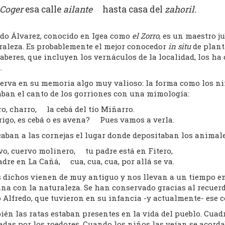
Coger
esa calle
ailante
hasta casa del
zahoril.
edo Álvarez, conocido en Igea como
el Zorro
, es un maestro j
raleza. Es probablemente el mejor conocedor
in situ
de planta
saberes, que incluyen los vernáculos de la localidad, los 
.
erva en su memoria algo muy valioso: la forma como los niño
aban el canto de los gorriones con una mimología:
o, charro, la cebá del tío Miñarro.
rigo, es cebá o es avena? Pues vamos a verla.
aban a las cornejas el lugar donde depositaban los animale
vo, cuervo molinero, tu padre está en Fitero,
dre en La Cañá, cua, cua, cua, por allá se va.
s dichos vienen de muy antiguo y nos llevan a un tiempo 
ana con la naturaleza. Se han conservado gracias al recuer
Alfredo, que tuvieron en su infancia -y actualmente- ese c
én las ratas estaban presentes en la vida del pueblo. Cuad
adas por los roedores. Cuando los niños las veían se acord