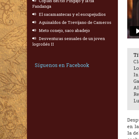
Coplas del tío Pingajo y la tía
Fandanga
El sacamantecas y el escupejudíos
Aguinaldos de Trevijano de Cameros
Meto conejo, saco abadejo
Desventuras sexuales de un joven
logroñés II
Tí
Cl
Síguenos en Facebook
Lo
In
Ga
Al
Re
Lu
Desp
en la
la d