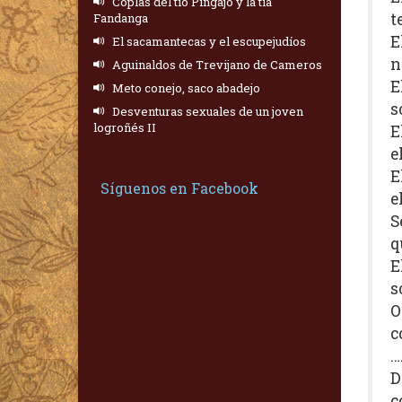
Coplas del tío Pingajo y la tía
t
Fandanga
E
El sacamantecas y el escupejudíos
n
Aguinaldos de Trevijano de Cameros
E
Meto conejo, saco abadejo
s
Desventuras sexuales de un joven
logroñés II
E
e
E
Síguenos en Facebook
e
S
q
E
s
O
c
…
D
c