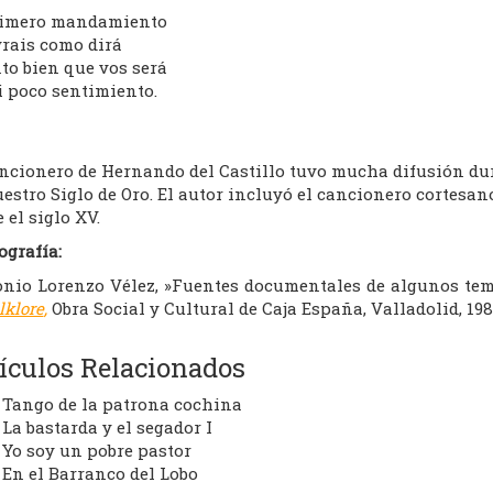
rimero mandamiento
yrais como dirá
to bien que vos será
i poco sentimiento.
ncionero de Hernando del Castillo tuvo mucha difusión dura
estro Siglo de Oro. El autor incluyó el cancionero cortesa
 el siglo XV.
ografía:
nio Lorenzo Vélez, »Fuentes documentales de algunos tem
lklore
,
Obra Social y Cultural de Caja España, Valladolid, 198
ículos Relacionados
Tango de la patrona cochina
La bastarda y el segador I
Yo soy un pobre pastor
En el Barranco del Lobo