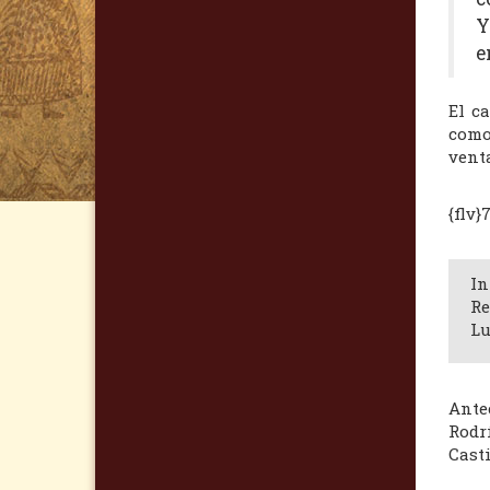
Y
e
El c
como 
vent
{flv}
In
Re
Lu
Ante
Rodr
Casti