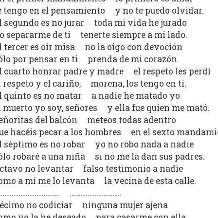
e tengo en el pensamiento y no te puedo olvidar.
l segundo es no jurar toda mi vida he jurado
o separarme de ti tenerte siempre a mi lado.
l tercer es oír misa no la oigo con devoción
ólo por pensar en ti prenda de mi corazón.
l cuarto honrar padre y madre el respeto les perdí
l respeto y el cariño, morena, los tengo en ti.
l quinto es no matar a nadie he matado yo
l muerto yo soy, señores y ella fue quien me mató.
eñoritas del balcón meteos todas adentro
ue hacéis pecar a los hombres en el sexto mandami
l séptimo es no robar yo no robo nada a nadie
ólo robaré a una niña si no me la dan sus padres.
ctavo no levantar falso testimonio a nadie
omo a mí me lo levanta la vecina de esta calle.
……………………………. ………………………..
écimo no codiciar ninguna mujer ajena
omo yo la he deseado para casarme con ella.