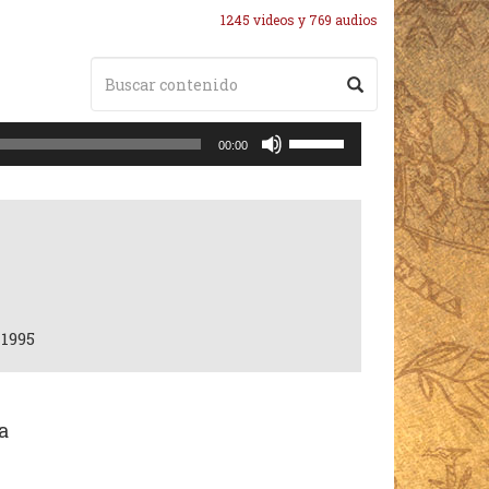
1245 videos y 769 audios
Utiliza
00:00
las
teclas
de
flecha
arriba/abajo
para
aumentar
o
 1995
disminuir
el
volumen.
a