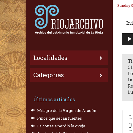
Sunday 0
Ini
Repr
de
audi
Localidades
Tí
Cl
Lo
Categorías
In
Re
Lu
Últimos artículos
Milagro de la Virgen de Aradón
L
Pinos que secan fuentes
p
La conseja perdió la oveja
E