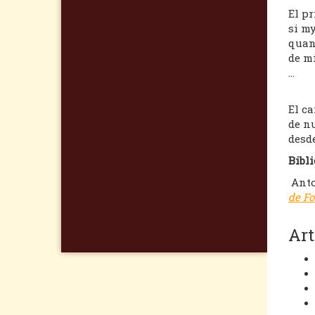
El p
si m
quan
de m
…
El ca
de nu
desde
Bibli
Anto
de Fo
Art