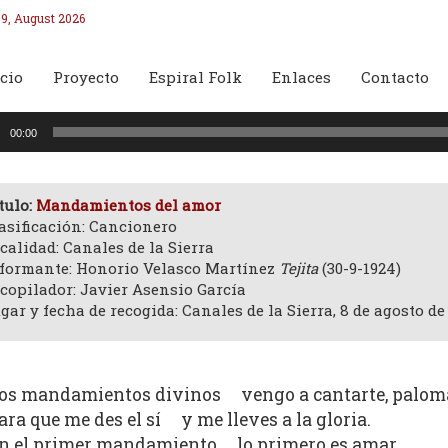
9, August 2026
cio
Proyecto
Espiral Folk
Enlaces
Contacto
oductor
00:00
o
tulo:
Mandamientos del amor
asificación: Cancionero
calidad: Canales de la Sierra
formante: Honorio Velasco Martínez
Tejita
(30-9-1924)
copilador: Javier Asensio García
gar y fecha de recogida: Canales de la Sierra, 8 de agosto de
os mandamientos divinos vengo a cantarte, palom
ara que me des el sí y me lleves a la gloria.
n el primer mandamiento lo primero es amar