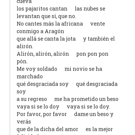
cueva
los pajaritos cantan las nubes se
levantan que sí, que no.
No cantes más la africana vente
conmigo a Aragón
que allá se canta la jota y también el
alirón.
Alirón, alirón, alirón pon pon pon
pón.
Me voy soldado mi novio se ha
marchado
qué desgraciada soy qué desgraciada
soy
a su regreso me ha prometido un beso
vaya si se lo doy vaya si se lo doy.
Por favor, por favor dame un beso y
verás
que de la dicha del amor es la mejor