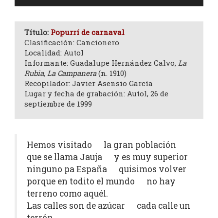
de
audio
Título:
Popurrí de carnaval
Clasificación: Cancionero
Localidad: Autol
Informante: Guadalupe Hernández Calvo,
La
Rubia, La Campanera
(n. 1910)
Recopilador: Javier Asensio García
Lugar y fecha de grabación: Autol, 26 de
septiembre de 1999
Hemos visitado la gran población
que se llama Jauja y es muy superior
ninguno pa España quisimos volver
porque en todito el mundo no hay
terreno como aquél.
Las calles son de azúcar cada calle un
terrón