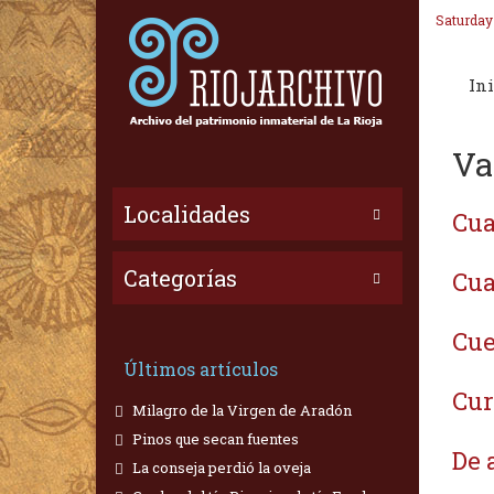
Saturday
Ini
Va
Localidades
Cua
Categorías
Cua
Cue
Últimos artículos
Cur
Milagro de la Virgen de Aradón
Pinos que secan fuentes
De 
La conseja perdió la oveja