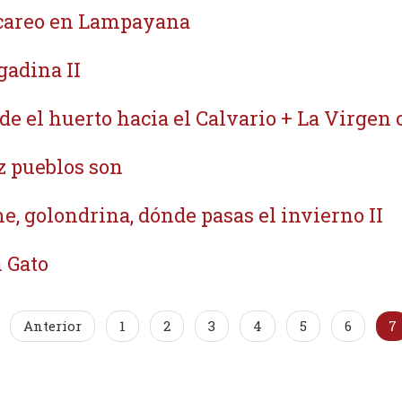
careo en Lampayana
gadina II
de el huerto hacia el Calvario + La Virgen
z pueblos son
e, golondrina, dónde pasas el invierno II
 Gato
Anterior
1
2
3
4
5
6
7