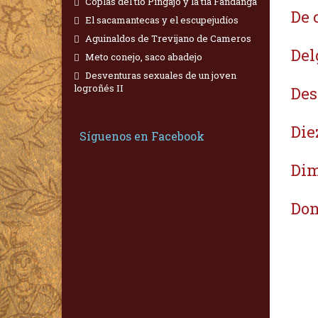
Coplas del tío Pingajo y la tía Fandanga
De 
El sacamantecas y el escupejudíos
Aguinaldos de Trevijano de Cameros
Del
Meto conejo, saco abadejo
Desventuras sexuales de un joven
logroñés II
Des
Die
Síguenos en Facebook
Dim
Don