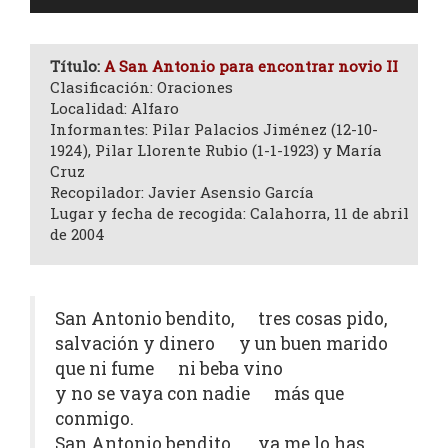
de
audio
Título:
A San Antonio para encontrar novio II
Clasificación: Oraciones
Localidad: Alfaro
Informantes: Pilar Palacios Jiménez (12-10-
1924), Pilar Llorente Rubio (1-1-1923) y María
Cruz
Recopilador: Javier Asensio García
Lugar y fecha de recogida: Calahorra, 11 de abril
de 2004
San Antonio bendito, tres cosas pido,
salvación y dinero y un buen marido
que ni fume ni beba vino
y no se vaya con nadie más que
conmigo.
San Antonio bendito, ya me lo has