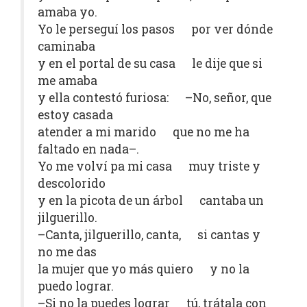
amaba yo.
Yo le perseguí los pasos por ver dónde
caminaba
y en el portal de su casa le dije que si
me amaba
y ella contestó furiosa: –No, señor, que
estoy casada
atender a mi marido que no me ha
faltado en nada–.
Yo me volví pa mi casa muy triste y
descolorido
y en la picota de un árbol cantaba un
jilguerillo.
–Canta, jilguerillo, canta, si cantas y
no me das
la mujer que yo más quiero y no la
puedo lograr.
–Si no la puedes lograr tú, trátala con