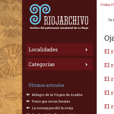
Friday 0
Ini
Oj
Localidades
El 
Categorías
El 
El 
Últimos artículos
El 
Milagro de la Virgen de Aradón
Pinos que secan fuentes
El 
La conseja perdió la oveja