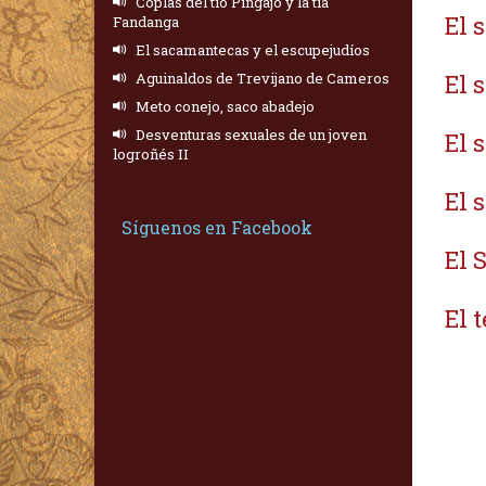
Coplas del tío Pingajo y la tía
El 
Fandanga
El sacamantecas y el escupejudíos
Aguinaldos de Trevijano de Cameros
El 
Meto conejo, saco abadejo
Desventuras sexuales de un joven
El 
logroñés II
El s
Síguenos en Facebook
El 
El 