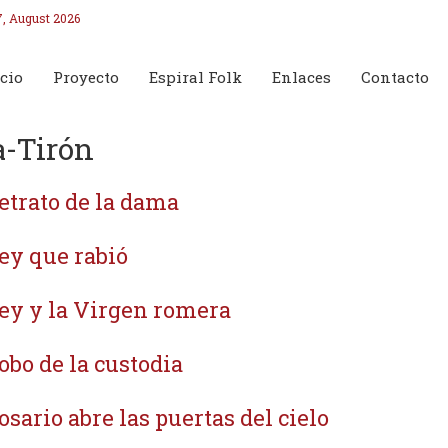
7, August 2026
cio
Proyecto
Espiral Folk
Enlaces
Contacto
a-Tirón
retrato de la dama
rey que rabió
rey y la Virgen romera
robo de la custodia
rosario abre las puertas del cielo