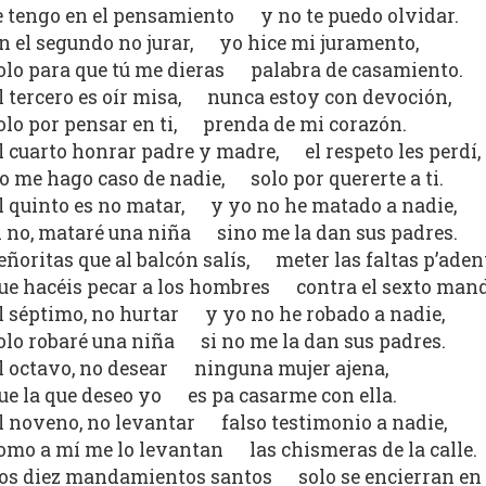
e tengo en el pensamiento y no te puedo olvidar.
n el segundo no jurar, yo hice mi juramento,
olo para que tú me dieras palabra de casamiento.
l tercero es oír misa, nunca estoy con devoción,
olo por pensar en ti, prenda de mi corazón.
l cuarto honrar padre y madre, el respeto les perdí,
o me hago caso de nadie, solo por quererte a ti.
l quinto es no matar, y yo no he matado a nadie,
i no, mataré una niña sino me la dan sus padres.
eñoritas que al balcón salís, meter las faltas p’aden
ue hacéis pecar a los hombres contra el sexto man
l séptimo, no hurtar y yo no he robado a nadie,
olo robaré una niña si no me la dan sus padres.
l octavo, no desear ninguna mujer ajena,
ue la que deseo yo es pa casarme con ella.
l noveno, no levantar falso testimonio a nadie,
omo a mí me lo levantan las chismeras de la calle.
os diez mandamientos santos solo se encierran en 