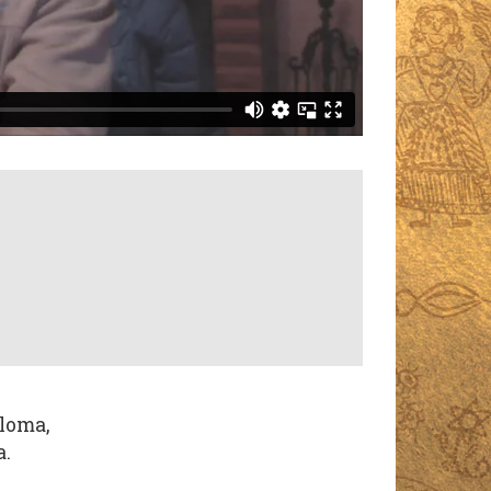
loma,
a.