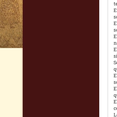
t
E
s
E
s
E
n
E
s
S
q
E
s
E
q
E
c
L