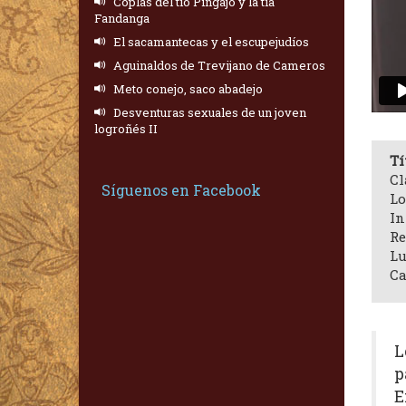
Coplas del tío Pingajo y la tía
Fandanga
El sacamantecas y el escupejudíos
Aguinaldos de Trevijano de Cameros
Meto conejo, saco abadejo
Desventuras sexuales de un joven
logroñés II
Tí
Cl
Síguenos en Facebook
Lo
In
Re
Lu
Ca
L
p
E