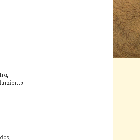
tro,
damiento.
dos,