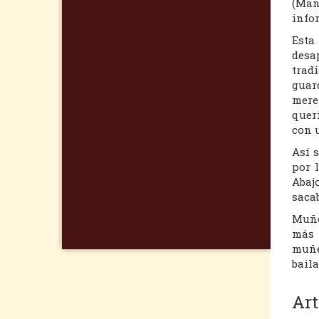
(Man
infor
Esta
desap
trad
guar
meren
quer
con 
Así 
por 
Abaj
saca
Muñe
más
muñe
baila
Art