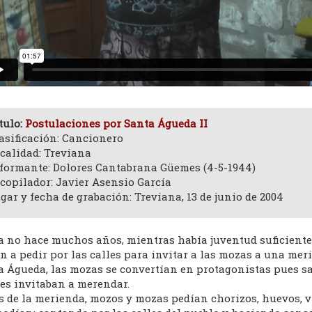
tulo:
Postulaciones por Santa Águeda II
asificación: Cancionero
calidad: Treviana
formante: Dolores Cantabrana Güemes (4-5-1944)
copilador: Javier Asensio García
gar y fecha de grabación: Treviana, 13 de junio de 2004
a no hace muchos años, mientras había juventud suficiente 
n a pedir por las calles para invitar a las mozas a una merie
 Águeda, las mozas se convertían en protagonistas pues sal
les invitaban a merendar.
s de la merienda, mozos y mozas pedían chorizos, huevos, vi