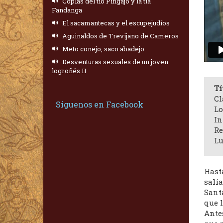
Coplas del tío Pingajo y la tía
Fandanga
El sacamantecas y el escupejudíos
Aguinaldos de Trevijano de Cameros
Meto conejo, saco abadejo
Desventuras sexuales de un joven
logroñés II
Tí
Cl
Síguenos en Facebook
Lo
In
Re
Lu
Hast
salía
Santa
que 
Ante