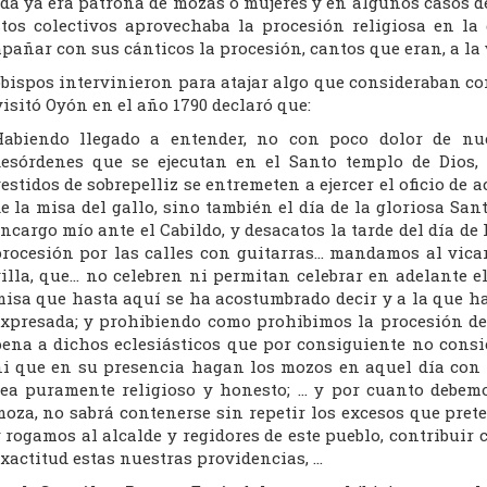
da ya era patrona de mozas o mujeres y en algunos casos d
stos colectivos aprovechaba la procesión religiosa en la
añar con sus cánticos la procesión, cantos que eran, a la v
obispos intervinieron para atajar algo que consideraban c
isitó Oyón en el año 1790 declaró que:
Habiendo llegado a entender, no con poco dolor de nue
esórdenes que se ejecutan en el Santo templo de Dios,
estidos de sobrepelliz se entremeten a ejercer el oficio de
e la misa del gallo, sino también el día de la gloriosa S
ncargo mío ante el Cabildo, y desacatos la tarde del día de
rocesión por las calles con guitarras… mandamos al vicar
illa, que… no celebren ni permitan celebrar en adelante e
isa que hasta aquí se ha acostumbrado decir y a la que h
xpresada; y prohibiendo como prohibimos la procesión de
ena a dichos eclesiásticos que por consiguiente no cons
i que en su presencia hagan los mozos en aquel día con 
ea puramente religioso y honesto; … y por cuanto debemo
oza, no sabrá contenerse sin repetir los excesos que pre
 rogamos al alcalde y regidores de este pueblo, contribuir
xactitud estas nuestras providencias, …