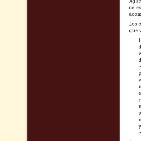
Águe
de e
acomp
Los 
que v

d
v
d
e
p
v
m
e
p
n
s
m
y
e