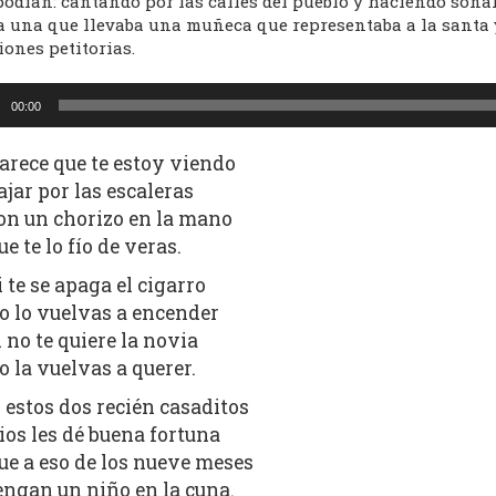
podían: cantando por las calles del pueblo y haciendo sona
 una que llevaba una muñeca que representaba a la santa y 
ones petitorias.
oductor
00:00
o
arece que te estoy viendo
ajar por las escaleras
on un chorizo en la mano
ue te lo fío de veras.
i te se apaga el cigarro
o lo vuelvas a encender
i no te quiere la novia
o la vuelvas a querer.
 estos dos recién casaditos
ios les dé buena fortuna
ue a eso de los nueve meses
engan un niño en la cuna.