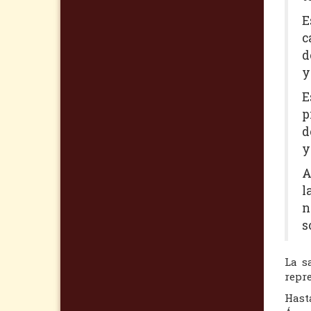
E
c
d
y
E
p
d
y
A
l
n
s
La s
repre
Hast