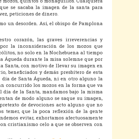
e mozos, quintos o monaguillos. Cualquiera
 que se sacaba la imagen de la santa para
ez, peticiones de dinero.
omo un desorden. Así, el obispo de Pamplona
stro corazón, las graves irreverencias y
 por la inconsideración de los mozos que
 acólitos, no solo en la Nochebuena al tiempo
anta Águeda durante la misa solemne que por
 la Santa, con motivo de llevar su imagen en
io, beneficiados y demás presbítero de esta
l día de Santa Águeda, ni en otro alguno la
an concurrido los mozos en la forma que va
l día de la Santa, mandamos bajo la misma
ientan de modo alguno se saque su imagen,
pretexto de devociones acto alguno que no
s temer, que la poca reflexión de la gente
tendemos evitar, exhortamos afectuosamente
 con cristianismo celo a que se observen con