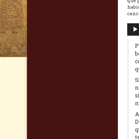
que 
había
canci
Repr
de
audi
P
b
c
q
S
n
s
n
A
D
q
t