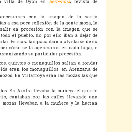
la villa de Oyón en
Berberana
, revista de
procesiones con la imagen de la santa
s a esa poca reflexión de la gente moza, la
 salir en procesión con la imagen que se
todo el pueblo, no por ello iban a dejar de
antar. Es más, tampoco iban a olvidarse de su
er cómo se la agenciaron en cada lugar, o
organizando su particular procesión.
os, quintos o monaguillos salían a rondar
elda eran los monaguillos, en Arenzana de
mozos. En Villarroya eran las mozas las que
os. En Azofra llevaba la muñeca el quinto
tio, cantaban por las calles llevando una
y mozas llevaban a la muñeca y la hacían