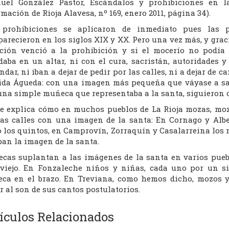
uel González Pastor, Escándalos y prohibiciones en 
mación de Rioja Alavesa, nº 169, enero 2011, página 34).
 prohibiciones se aplicaron de inmediato pues las 
arecieron en los siglos XIX y XX. Pero una vez más, y gracia
ición venció a la prohibición y si el mocerío no podía
daba en un altar, ni con el cura, sacristán, autoridades y 
dar, ni iban a dejar de pedir por las calles, ni a dejar de c
ida Águeda: con una imagen más pequeña que váyase a sab
una simple muñeca que representaba a la santa, siguieron 
se explica cómo en muchos pueblos de La Rioja mozas, moz
las calles con una imagen de la santa: En Cornago y Alb
o los quintos, en Camprovín, Zorraquín y Casalarreina los 
ban la imagen de la santa.
cas suplantan a las imágenes de la santa en varios puebl
 viejo. En Fonzaleche niños y niñas, cada uno por un si
ca en el brazo. En Treviana, como hemos dicho, mozos 
r al son de sus cantos postulatorios.
ículos Relacionados