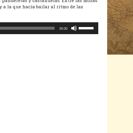
r panderetas y castañuelas. Entre las mozas
a la que hacía bailar al ritmo de las
Utiliza
00:00
las
teclas
de
flecha
arriba/abajo
para
aumentar
o
disminuir
el
volumen.