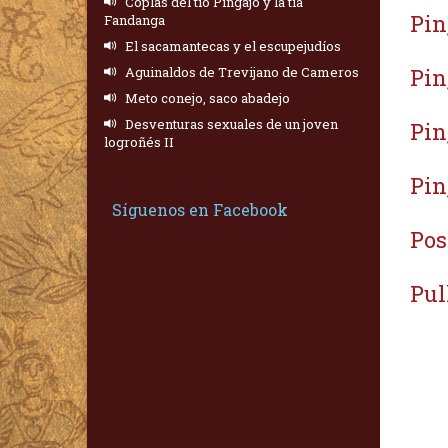
Coplas del tío Pingajo y la tía
Pin
Fandanga
El sacamantecas y el escupejudíos
Aguinaldos de Trevijano de Cameros
Pin
Meto conejo, saco abadejo
Desventuras sexuales de un joven
Pin
logroñés II
Pin
Síguenos en Facebook
Pos
Pul