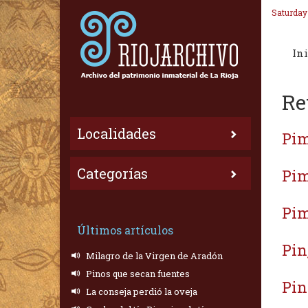
Saturday
Ini
Re
Localidades
Pim
Categorías
Pim
Pim
Últimos artículos
Pin
Milagro de la Virgen de Aradón
Pinos que secan fuentes
Pin
La conseja perdió la oveja