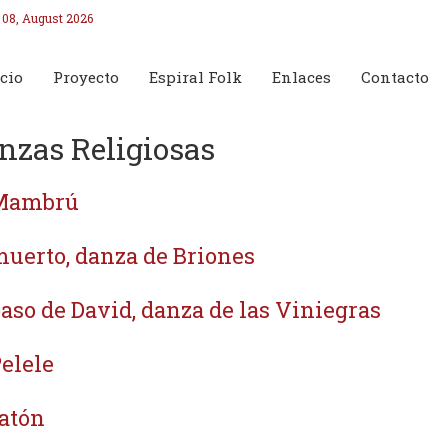
 08, August 2026
cio
Proyecto
Espiral Folk
Enlaces
Contacto
nzas Religiosas
 Mambrú
muerto, danza de Briones
paso de David, danza de las Viniegras
Pelele
ratón