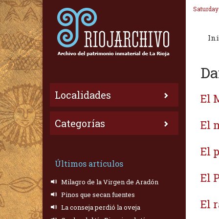
Saturday
Ini
Da
Localidades
El
Categorías
El 
El 
Últimos artículos
El 
Milagro de la Virgen de Aradón
Pinos que secan fuentes
El 
La conseja perdió la oveja