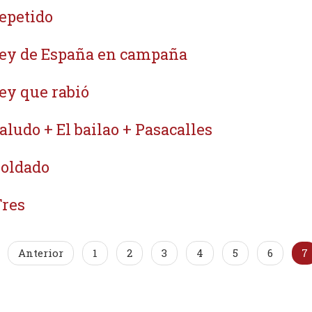
repetido
rey de España en campaña
rey que rabió
saludo + El bailao + Pasacalles
Soldado
Tres
Anterior
1
2
3
4
5
6
7